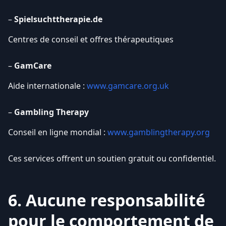
–
Spielsuchttherapie.de
Centres de conseil et offres thérapeutiques
–
GamCare
Aide internationale :
www.gamcare.org.uk
–
Gambling Therapy
Conseil en ligne mondial :
www.gamblingtherapy.org
Ces services offrent un soutien gratuit ou confidentiel.
6. Aucune responsabilité
pour le comportement de