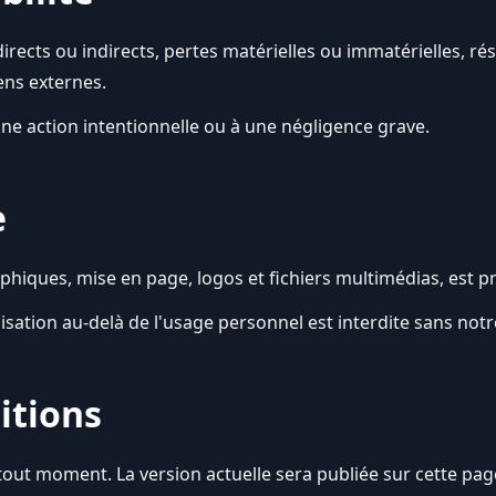
 ou indirects, pertes matérielles ou immatérielles, résulta
ens externes.
ne action intentionnelle ou à une négligence grave.
e
phiques, mise en page, logos et fichiers multimédias, est pr
lisation au-delà de l'usage personnel est interdite sans not
itions
ut moment. La version actuelle sera publiée sur cette page.