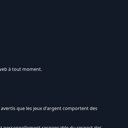
e web à tout moment.
t avertis que les jeux d'argent comportent des
r est personnellement responsable du respect des