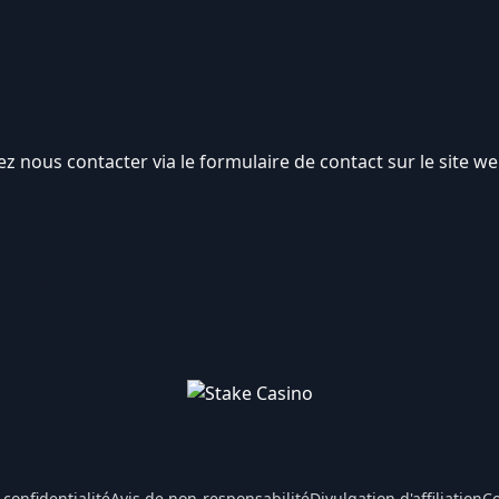
nous contacter via le formulaire de contact sur le site we
 confidentialité
Avis de non-responsabilité
Divulgation d'affiliation
Co