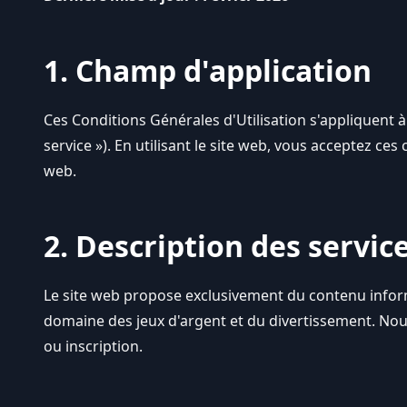
1. Champ d'application
Ces Conditions Générales d'Utilisation s'appliquent à
service »). En utilisant le site web, vous acceptez ces 
web.
2. Description des servic
Le site web propose exclusivement du contenu inform
domaine des jeux d'argent et du divertissement. 
ou inscription.