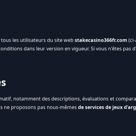
 tous les utilisateurs du site web
stakecasino366fr.com
(ci-
conditions dans leur version en vigueur. Si vous n'êtes pas d'
es
atif, notamment des descriptions, évaluations et comparais
Nous ne proposons pas nous-mêmes
de services de jeux d'ar