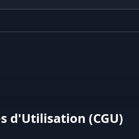
 d'Utilisation (CGU)