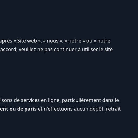
après « Site web », « nous », « notre » ou « notre
accord, veuillez ne pas continuer à utiliser le site
ons de services en ligne, particulièrement dans le
gent ou de paris
et n'effectuons aucun dépôt, retrait