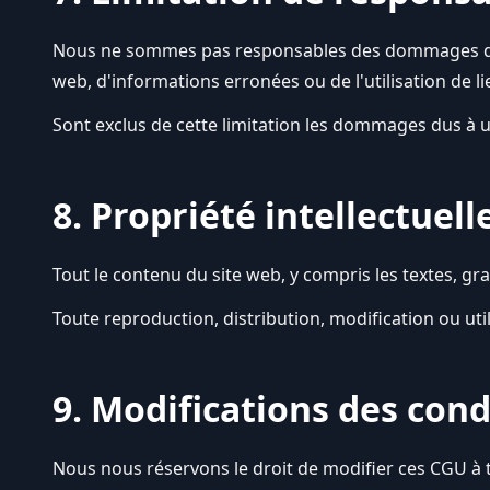
Nous ne sommes pas responsables des dommages directs
web, d'informations erronées ou de l'utilisation de li
Sont exclus de cette limitation les dommages dus à u
8. Propriété intellectuell
Tout le contenu du site web, y compris les textes, gra
Toute reproduction, distribution, modification ou uti
9. Modifications des cond
Nous nous réservons le droit de modifier ces CGU à to