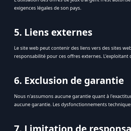
exigences légales de son pays.
5. Liens externes
Le site web peut contenir des liens vers des sites 
responsabilité pour ces offres externes. L'exploitant
6. Exclusion de garantie
Nous n'assumons aucune garantie quant à l'exactitude, l
aucune garantie. Les dysfonctionnements techniques
7. Limitation de responsa