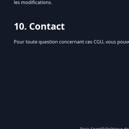
les modifications.
10. Contact
Pour toute question concernant ces CGU, vous pouvez 
Paris Sportifs
Politique de